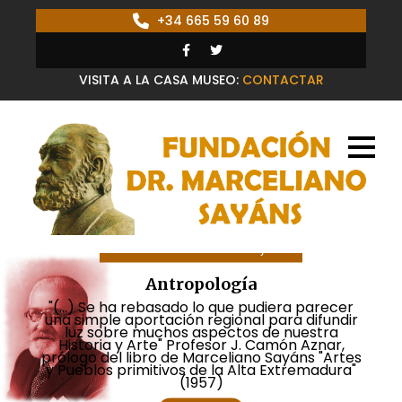
+34 665 59 60 89
VISITA A LA CASA MUSEO:
CONTACTAR
Fundación Dr. Marceliano Sayáns
Antropología
"(...) Se ha rebasado lo que pudiera parecer
una simple aportación regional para difundir
luz sobre muchos aspectos de nuestra
Historia y Arte" Profesor J. Camón Aznar,
prólogo del libro de Marceliano Sayáns "Artes
y Pueblos primitivos de la Alta Extremadura"
(1957)